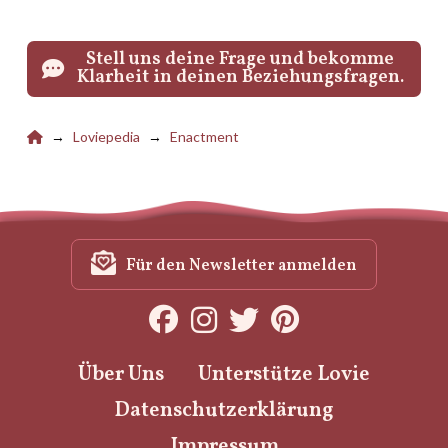
Stell uns deine Frage und bekomme
Klarheit in deinen Beziehungsfragen.
Lovie
Loviepedia
Enactment
→
→
Für den Newsletter anmelden
Über Uns
Unterstütze Lovie
Datenschutzerklärung
Impressum