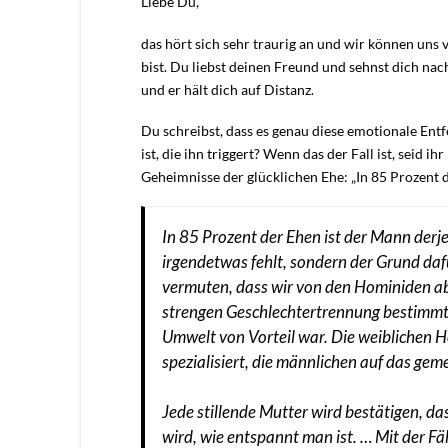
Liebe Du,
das hört sich sehr traurig an und wir können uns v
bist. Du liebst deinen Freund und sehnst dich nac
und er hält dich auf Distanz.
Du schreibst, dass es genau diese emotionale Entfe
ist, die ihn triggert? Wenn das der Fall ist, seid ihr
Geheimnisse der glücklichen Ehe: „In 85 Prozent d
In 85 Prozent der Ehen ist der Mann derje
irgendetwas fehlt, sondern der Grund dafü
vermuten, dass wir von den Hominiden a
strengen Geschlechtertrennung bestimmt w
Umwelt von Vorteil war. Die weiblichen 
spezialisiert, die männlichen auf das ge
Jede stillende Mutter wird bestätigen, da
wird, wie entspannt man ist. … Mit der Fäh