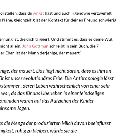
orstellen, dass du
Angst
hast und auch irgendwie verzweifelt
h Nähe, gleichzeitig ist der Kontakt für deinen Freund schwierig
rnung ist, die dich triggert. Und stimmt es, dass es deine Wut
 nicht allein.
John Gottman
schreibt in sein Buch, die 7
er Ehen ist der Mann derjenige, der mauert.“
nige, der mauert. Das liegt nicht daran, dass es ihm an
r ist unser evolutionäres Erbe. Die Anthropologie lässt
bstammen, deren Leben wahrscheinlich von einer sehr
ar, da das für das Überleben in einer feindseligen
Hominiden waren auf das Aufziehen der Kinder
meinsame Jagen.
ss die Menge der produzierten Milch davon beeinflusst
igkeit, ruhig zu bleiben, würde sie die