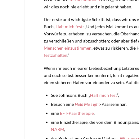
wir dies noch nie erlebt und nie gelernt haben.
Der erste und wichtigste Schritt ist, dass wir uns
Buch,
Halt mich fest
: „Und jedes Mal kommt es au
Vorwürfe zu erheben; zu versuchen, die Oberhan
zu verschließen und abzuschotten; oder aber ti
Menschen einzustimmen
, etwas zu riskieren, die
festzuhalten
.“
Wenn ihr euch in eurer Liebesbeziehung Letzteres
und euch selbst besser kennenlernt, lernt negativ
einen sicheren Hafen vor einander zu sein. Auf dies
Sue Johnsons Buch „
Halt mich fest
“,
Besuch eine
Hold Me Tight
-Paarseminar,
eine
EFT-Paartherapie
,
eine Einzeltherapie, die von dem Bindungsans
NARM
,
der Podcast von Andrea & Dietmar,
Wir müss