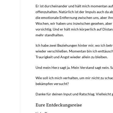
Er ist durcheinander und hält mich momentan auf
offenzuhalten. Natürlich ist der Impuls auch da 
die emotionale Entfernung zwischen uns, aber ihn l
Wochen, wir haben uns inzwischen gesehen, aber 
vorsichtig. Und er hält mich körperlich auf Distan
mehr standhalten.
Ich habe zwei Beziehungen hinter mir, wo ich b
wieder verschließen. Momentan bin ich enttäusch
Traurigkeit und Angst wieder allein zu bleiben.
Und mein Herz sagt ja. Mein Verstand sagt nein. Sa
Wie soll ich mich verhalten, um mir nicht zu sch
bekämpfen versucht?
Danke für deinen Input und Ratschlag. Vielleicht
Eure Entdeckungsreise