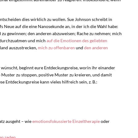
 entscheiden dies wirklich zu wollen. Sue Johnson schreibt in
fs Neue auf die eine Nanosekunde an, in der ich die Wahl habe:
d zu gewinnen; den anderen abzuweisen; Rache zu nehmen; mich
ef durchzuatmen und mich
auf die Emotionen des geliebten
 Hand auszustrecken,
mich zu offenbaren
und
den anderen
 wünscht, beginnt eure Entdeckungsreise, worin ihr einander
e Muster zu stoppen, positive Muster zu kreieren, und damit
e Entdeckungsreise kann vieles hilfreich sein, z. B.:
atz ausgeht – wie
emotionsfokussierte Einzeltherapie
oder
en reden
,